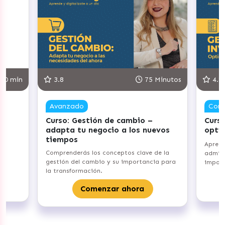
n
3.8
75 Minutos
4.8
Avanzado
Competen
Curso: Gestión de cambio –
Curso: Ge
adapta tu negocio a los nuevos
optimiza 
tiempos
Aprenderás 
Comprenderás los conceptos clave de la
administraci
gestión del cambio y su importancia para
importancia
la transformación.
C
Comenzar ahora