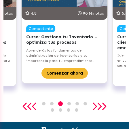
inutos
4.8
90 Minutos
5.0
Competente
Com
Curso: Gestiona tu Inventario –
Curso
vos
optimiza tus procesos
clien
emoc
Aprenderás los fundamentos de
e la
Identi
administración de inventarios y su
a para
en com
importancia para tu emprendimiento.
sus ne
Comenzar ahora