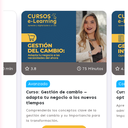
75 Minutos
4.8
90 Minutos
Competente
o –
Curso: Gestiona tu Inventario –
C
 nuevos
optimiza tus procesos
c
e
Aprenderás los fundamentos de
ave de la
I
administración de inventarios y su
tancia para
e
importancia para tu emprendimiento.
s
Comenzar ahora