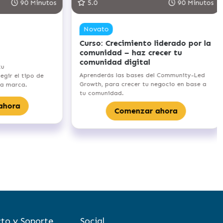
90 Minutos
5.0
90 Minutos
Novato
Curso: Crecimiento liderado por la
comunidad – haz crecer tu
comunidad digital
u
Aprenderás las bases del Community-Led
ir el tipo de
Growth, para crecer tu negocio en base a
a marca.
tu comunidad.
hora
Comenzar ahora
to y Soporte
Social