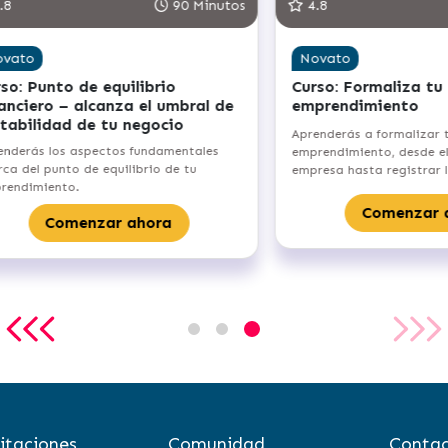
8
90 Minutos
4.8
vato
Novato
o: Punto de equilibrio
Curso: Formaliza tu
anciero – alcanza el umbral de
emprendimiento
tabilidad de tu negocio
Aprenderás a formalizar t
nderás los aspectos fundamentales
emprendimiento, desde eleg
a del punto de equilibrio de tu
empresa hasta registrar l
endimiento.
Comenzar a
Comenzar ahora
itaciones
Comunidad
Contac