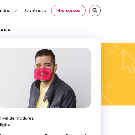
idad
Contacto
Mis cursos
gocio
Nivel de madurez
digital