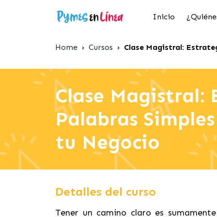
Inicio
¿Quiéne
Home
›
Cursos
›
Clase Magistral: Estrate
Clase Magistral: 
Palabras Simples
tu Negocio
Detalles del curso
Tener un camino claro es sumamente 