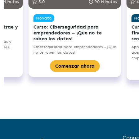
 Minutos
5.0
90 Minutos
4.
Novato
No
atrae y
Curso: Ciberseguridad para
Curs
emprendedores – ¡Que no te
fin
roben los datos!
ren
tas y
Ciberseguridad para emprendedores - ¡Que
Apre
ales.
no te roben los datos!
acerc
empr
Comenzar ahora
Capac