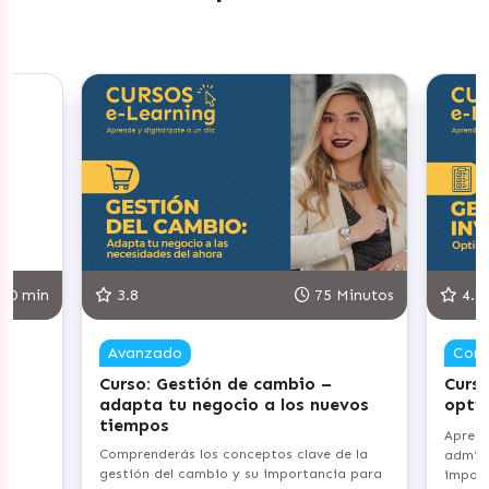
30 min
3.8
75 Minutos
4.8
Avanzado
Com
Curso: Gestión de cambio –
Curso
adapta tu negocio a los nuevos
opti
tiempos
Aprend
Comprenderás los conceptos clave de la
admini
gestión del cambio y su importancia para
import