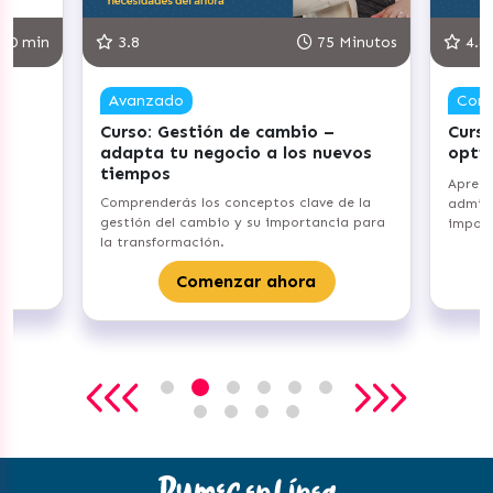
75 Minutos
4.8
90 Min
Competente
n de cambio –
Curso: Gestiona tu Inventario 
ocio a los nuevos
optimiza tus procesos
Aprenderás los fundamentos de
conceptos clave de la
administración de inventarios y su
o y su importancia para
importancia para tu emprendimiento.
Comenzar ahora
nzar ahora