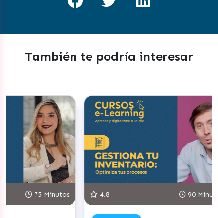
También te podría interesar
Minutos
4.8
90 Minutos
5.