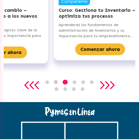
Competente
Co
Curso: Gestiona tu Inventario –
Curs
evos
optimiza tus procesos
clie
emo
Aprenderás los fundamentos de
de la
Ident
administración de inventarios y su
ia para
en co
importancia para tu emprendimiento.
sus n
Comenzar ahora