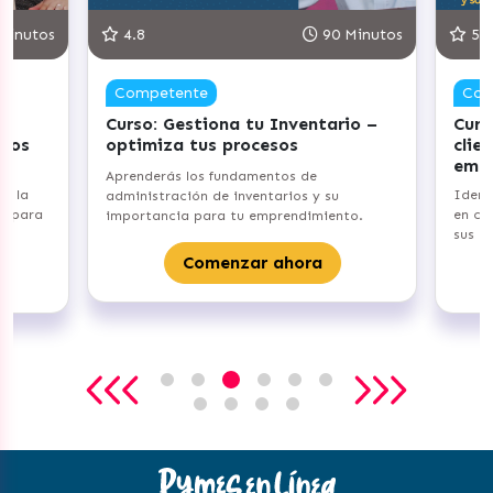
inutos
4.8
90 Minutos
5.0
Competente
Com
Curso: Gestiona tu Inventario –
Curso
vos
optimiza tus procesos
clien
emoc
Aprenderás los fundamentos de
e la
Identi
administración de inventarios y su
a para
en com
importancia para tu emprendimiento.
sus ne
Comenzar ahora