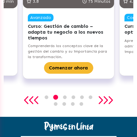
30 min
3.8
75 Minutos
4.8
Avanzado
Com
Curso: Gestión de cambio –
Curso
adapta tu negocio a los nuevos
opti
tiempos
Aprend
Comprenderás los conceptos clave de la
admini
gestión del cambio y su importancia para
import
la transformación.
Comenzar ahora