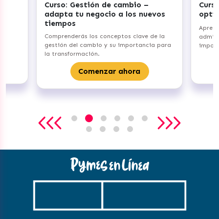
Curso: Gestión de cambio –
Curso: Ge
adapta tu negocio a los nuevos
optimiza 
tiempos
Aprenderás 
Comprenderás los conceptos clave de la
administraci
gestión del cambio y su importancia para
importancia
la transformación.
C
Comenzar ahora