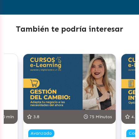
También te podría interesar
n
3.8
75 Minutos
4.8
Avanzado
Competen