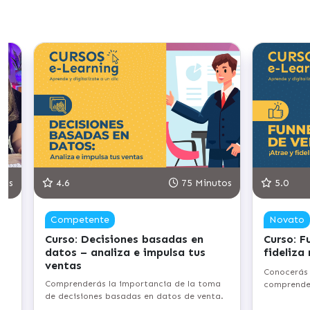
tos
4.6
75 Minutos
5.0
Competente
Novato
Curso: Decisiones basadas en
Curso: F
datos – analiza e impulsa tus
fideliza
ventas
Conocerás 
e
Comprenderás la importancia de la toma
comprender
de decisiones basadas en datos de venta.