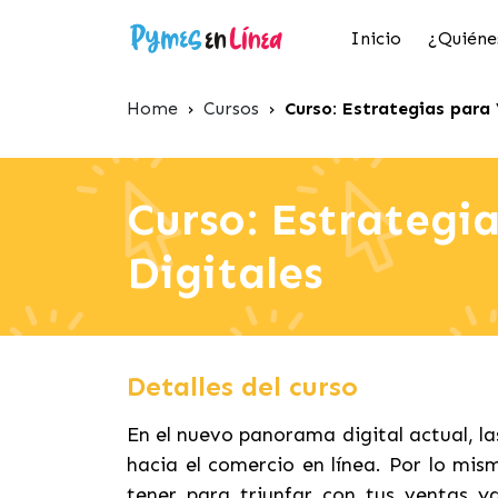
Inicio
¿Quiéne
Home
›
Cursos
›
Curso: Estrategias para
Curso: Estrategi
Digitales
Detalles del curso
En el nuevo panorama digital actual, l
hacia el comercio en línea. Por lo mis
tener para triunfar con tus ventas y