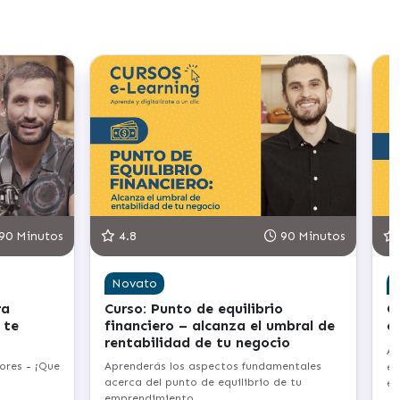
90 Minutos
4.8
90 Minutos
Novato
ra
Curso: Punto de equilibrio
C
 te
financiero – alcanza el umbral de
e
rentabilidad de tu negocio
Ap
ores - ¡Que
Aprenderás los aspectos fundamentales
em
acerca del punto de equilibrio de tu
em
emprendimiento.