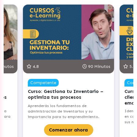
inutos
4.8
90 Minutos
5.0
Competente
Com
Curso: Gestiona tu Inventario –
Curso
vos
optimiza tus procesos
clien
emoc
Aprenderás los fundamentos de
e la
Identi
administración de inventarios y su
a para
en com
importancia para tu emprendimiento.
sus ne
Comenzar ahora