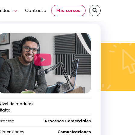
idad
Contacto
Mis cursos
Nivel de madurez
digital
Proceso
Procesos Comerciales
Dimensiones
Comunicaciones