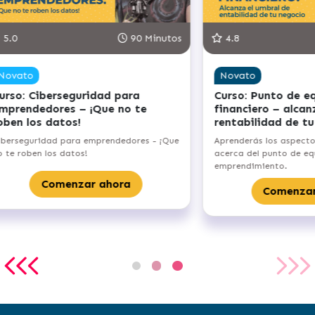
8
90 Minutos
4.8
vato
Novato
so: Punto de equilibrio
Curso: Formaliza tu
anciero – alcanza el umbral de
emprendimiento
tabilidad de tu negocio
Aprenderás a formalizar t
nderás los aspectos fundamentales
emprendimiento, desde ele
ca del punto de equilibrio de tu
empresa hasta registrar l
endimiento.
Comenzar a
Comenzar ahora