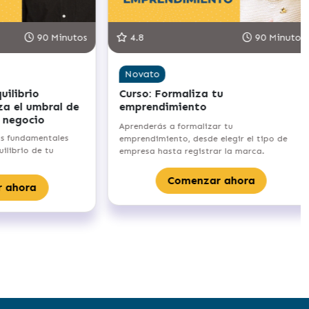
90 Minutos
5.0
90 Minutos
Novato
Curso: Crecimiento liderado por la
comunidad – haz crecer tu
comunidad digital
u
Aprenderás las bases del Community-Led
gir el tipo de
Growth, para crecer tu negocio en base a
a marca.
tu comunidad.
hora
Comenzar ahora