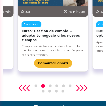
30 min
3.8
75 Minutos
4.8
Avanzado
Com
Curso: Gestión de cambio –
Curso
adapta tu negocio a los nuevos
opti
tiempos
Aprend
Comprenderás los conceptos clave de la
admini
gestión del cambio y su importancia para
import
la transformación.
Comenzar ahora