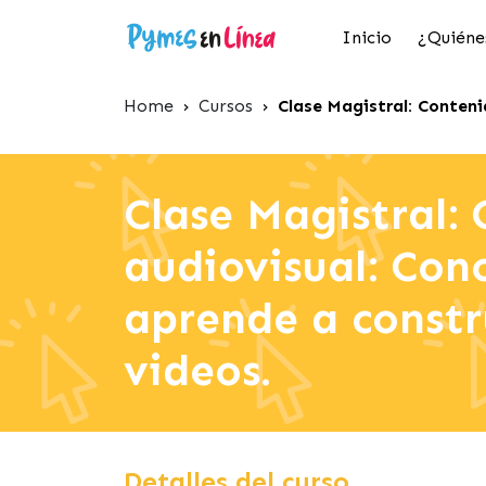
Inicio
¿Quiéne
Home
›
Cursos
›
Clase Magistral: Conteni
Clase Magistral:
audiovisual: Con
aprende a constr
videos.
Detalles del curso