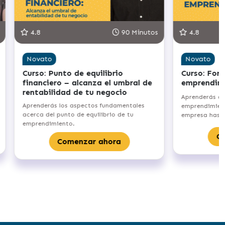
90 Minutos
5.0
90 Minutos
Novato
Curso: Crecimiento liderado por la
comunidad – haz crecer tu
comunidad digital
tu
Aprenderás las bases del Community-Led
gir el tipo de
Growth, para crecer tu negocio en base a
la marca.
tu comunidad.
ahora
Comenzar ahora