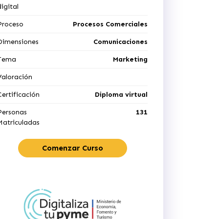
digital
Proceso
Procesos Comerciales
Dimensiones
Comunicaciones
Tema
Marketing
Valoración
Certificación
Diploma virtual
Personas
131
Matriculadas
Comenzar Curso