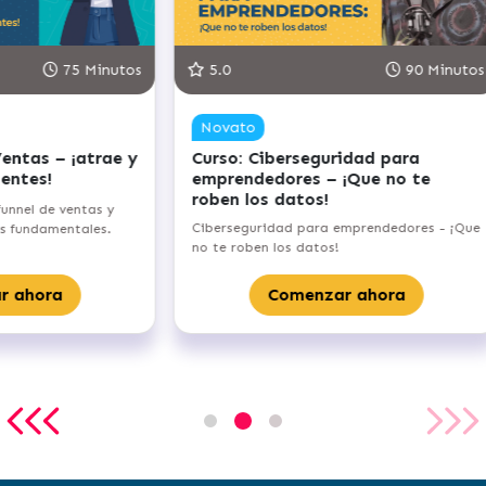
.8
90 Minutos
4.8
vato
Novato
so: Punto de equilibrio
Curso: Formaliza tu
anciero – alcanza el umbral de
emprendimiento
tabilidad de tu negocio
Aprenderás a formalizar 
enderás los aspectos fundamentales
emprendimiento, desde ele
ca del punto de equilibrio de tu
empresa hasta registrar 
rendimiento.
Comenzar 
Comenzar ahora