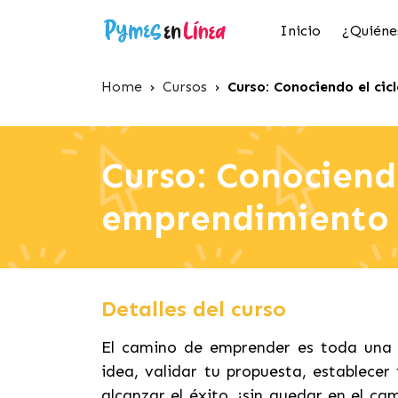
Inicio
¿Quiéne
Home
›
Cursos
›
Curso: Conociendo el cic
Curso: Conociendo
emprendimiento
Detalles del curso
El camino de emprender es toda una a
idea, validar tu propuesta, establecer
alcanzar el éxito, ¡sin quedar en el c