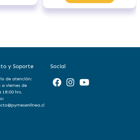
to y Soporte
Social
io de atención:
 a viernes de
a 18:00 hrs.
o:
cto@pymesenlinea.cl