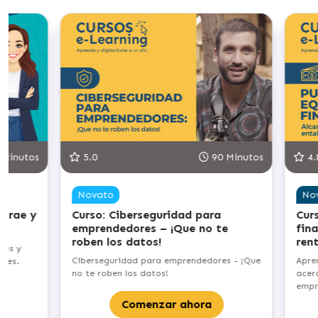
 Minutos
5.0
90 Minutos
4.
Novato
No
atrae y
Curso: Ciberseguridad para
Curs
emprendedores – ¡Que no te
fin
roben los datos!
ren
tas y
Ciberseguridad para emprendedores - ¡Que
Apre
ales.
no te roben los datos!
acerc
empr
Comenzar ahora