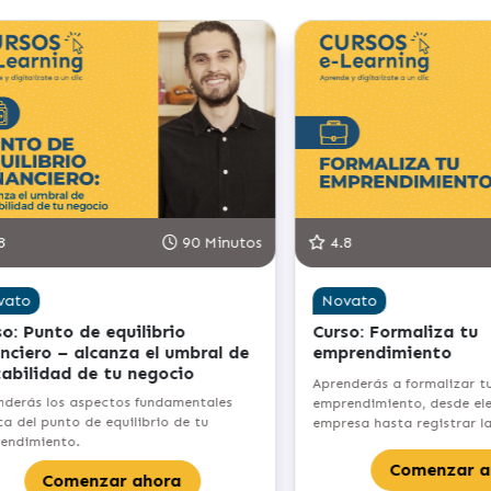
8
90 Minutos
4.8
vato
Novato
o: Punto de equilibrio
Curso: Formaliza tu
anciero – alcanza el umbral de
emprendimiento
tabilidad de tu negocio
Aprenderás a formalizar t
nderás los aspectos fundamentales
emprendimiento, desde eleg
a del punto de equilibrio de tu
empresa hasta registrar l
endimiento.
Comenzar a
Comenzar ahora