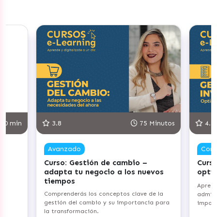
75 Minutos
4.8
90 Minutos
Competente
o –
Curso: Gestiona tu Inventario –
C
 nuevos
optimiza tus procesos
c
e
Aprenderás los fundamentos de
ave de la
I
administración de inventarios y su
tancia para
e
importancia para tu emprendimiento.
s