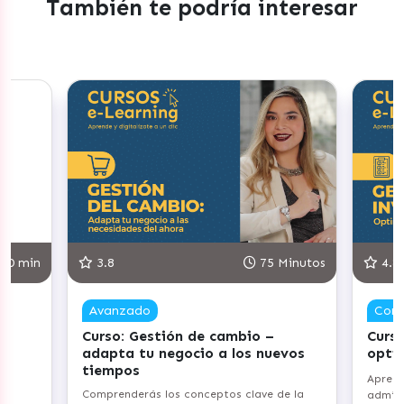
También te podría interesar
75 Minutos
4.8
90 Minutos
Competente
ambio –
Curso: Gestiona tu Inventario –
 los nuevos
optimiza tus procesos
Aprenderás los fundamentos de
os clave de la
administración de inventarios y su