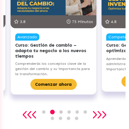
5 Minutos
4.8
90 Minutos
Competente
C
 –
Curso: Gestiona tu Inventario –
Cu
nuevos
optimiza tus procesos
cl
em
Aprenderás los fundamentos de
e de la
Id
administración de inventarios y su
ncia para
en
importancia para tu emprendimiento.
su
Comenzar ahora