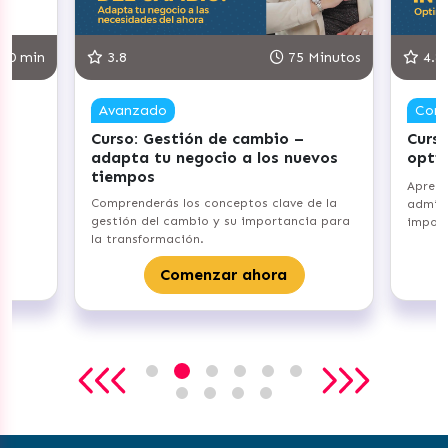
75 Minutos
4.8
90 Min
Competente
n de cambio –
Curso: Gestiona tu Inventario 
ocio a los nuevos
optimiza tus procesos
Aprenderás los fundamentos de
conceptos clave de la
administración de inventarios y su
o y su importancia para
importancia para tu emprendimiento.
Comenzar ahora
nzar ahora