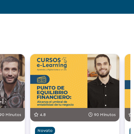
utos
4.8
90 Minutos
5.0
Novato
Novat