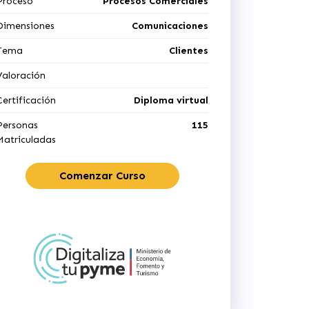
Proceso
Procesos Comerciales
Dimensiones
Comunicaciones
Tema
Clientes
Valoración
Certificación
Diploma virtual
Personas
115
Matriculadas
Comenzar Curso