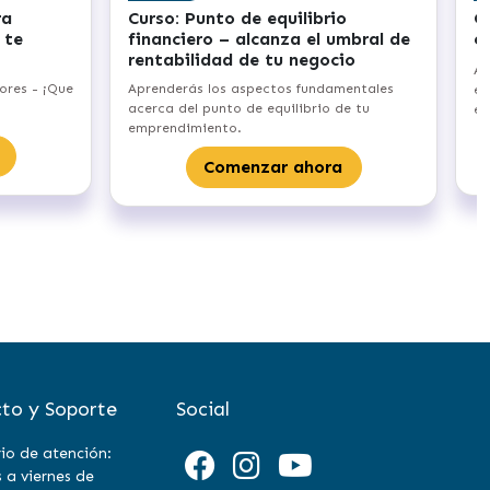
Curso: Formaliza tu
Curso: 
 de
emprendimiento
comuni
comuni
Aprenderás a formalizar tu
s
Aprender
emprendimiento, desde elegir el tipo de
Growth, 
empresa hasta registrar la marca.
tu comun
Comenzar ahora
to y Soporte
Social
io de atención:
 a viernes de