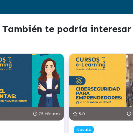
También te podría interesar
90 Minutos
4.8
90 Min
Novato