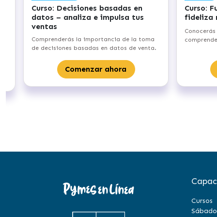
Curso: Funnel de Ventas – ¡atrae y
Curso: Cibers
fideliza nuevos clientes!
emprendedore
roben los dat
Conocerás acerca del funnel de ventas y
Ciberseguridad p
comprenderás sus fases fundamentales.
no te roben los d
Comenzar ahora
Come
Capac
Cursos
Sábado