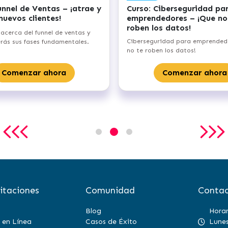
eguridad para
Curso: Punto de equilibrio
s – ¡Que no te
financiero – alcanza el umbral
os!
rentabilidad de tu negocio
ara emprendedores - ¡Que
Aprenderás los aspectos fundamentale
atos!
acerca del punto de equilibrio de tu
emprendimiento.
nzar ahora
Comenzar ahora
itaciones
Comunidad
Contac
Blog
Horar
 en Línea
Casos de Éxito
Lunes