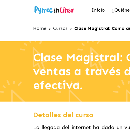
Inicio
¿Quiéne
Home
›
Cursos
›
Clase Magistral: Cómo a
Clase Magistral:
ventas a través 
efectiva.
Detalles del curso
La llegada del internet ha dado un v