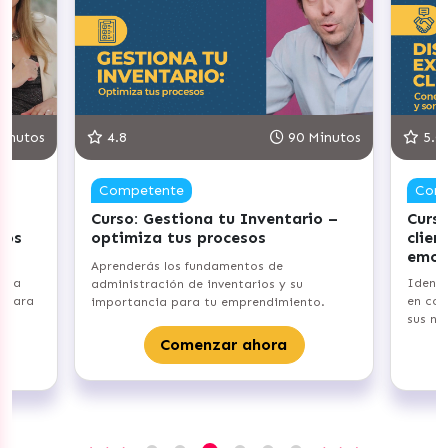
inutos
4.8
90 Minutos
5.0
Competente
Com
Curso: Gestiona tu Inventario –
Curso
vos
optimiza tus procesos
clien
emoc
Aprenderás los fundamentos de
e la
Identi
administración de inventarios y su
a para
en com
importancia para tu emprendimiento.
sus ne
Comenzar ahora