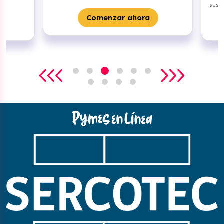
sus ne
Comenzar ahora