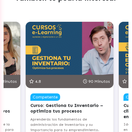
inutos
4.8
90 Minutos
5.0
Competente
Com
Curso: Gestiona tu Inventario –
Curso
vos
optimiza tus procesos
clien
emoc
Aprenderás los fundamentos de
e la
Identi
administración de inventarios y su
a para
en com
importancia para tu emprendimiento.