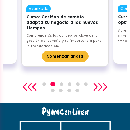
Competente
cambio –
Curso: Gestiona tu Inventario –
a los nuevos
optimiza tus procesos
Aprenderás los fundamentos de
tos clave de la
administración de inventarios y su
 importancia para
importancia para tu emprendimiento.
Comenzar ahora
 ahora