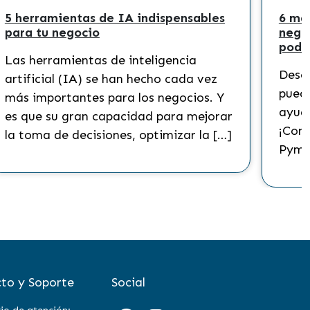
5 herramientas de IA indispensables
6 ma
para tu negocio
nego
podr
Las herramientas de inteligencia
Descu
artificial (IA) se han hecho cada vez
puede
más importantes para los negocios. Y
ayuda
es que su gran capacidad para mejorar
¡Cono
la toma de decisiones, optimizar la […]
Pyme
to y Soporte
Social