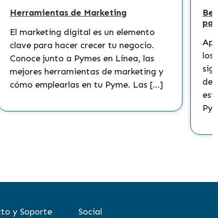
Herramientas de Marketing
Bene
para
El marketing digital es un elemento
Apare
clave para hacer crecer tu negocio.
los b
Conoce junto a Pymes en Línea, las
signi
mejores herramientas de marketing y
de cu
cómo emplearlas en tu Pyme. Las […]
estra
Pyme
to y Soporte
Social