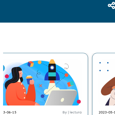
By | lectura
2023-04-19
By | le