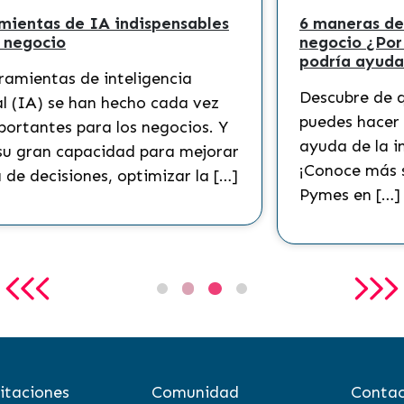
Chatbots: grandes aliados para tu
negocio
El auge de los chatbots ha
 que
revolucionado la forma en que las
empresas interactúan con sus clientes.
Hoy en día, en la era digital, los
usuarios esperan obtener información
de […]
itaciones
Comunidad
Contac