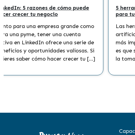
ensables
6 maneras de usar chat GPT en tu
negocio ¿Por qué usar chat GPT
podría ayudar a tu negocio?
ncia
Descubre de qué se trata y todo lo
cada vez
puedes hacer en tu negocio con la
ocios. Y
ayuda de la inteligencia artificial.
ra mejorar
¡Conoce más sobre el chat GPT en
zar la […]
Pymes en […]
Capac