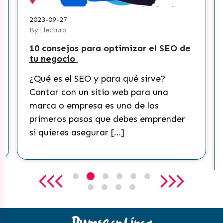
2023-08-30
By | lectura
os para optimizar el SEO de
¿Cómo crear una
o
contenidos efec
Tik Tok?
 SEO y para qué sirve?
¿Qué es Tik Tok
 un sitio web para una
Actualmente, Tik
mpresa es uno de los
redes sociales m
pasos que debes emprender
mundo. Esta pla
 asegurar […]
conseguido masif
que ha […]