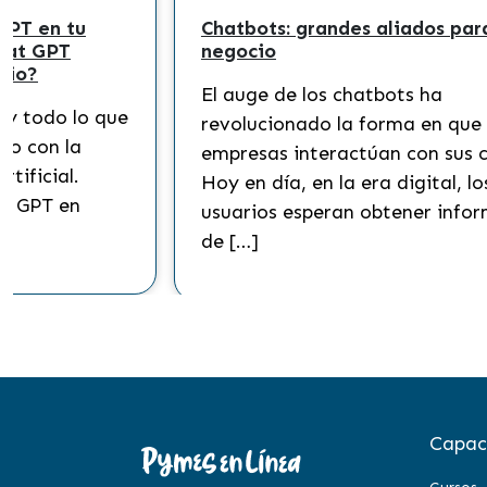
GPT en tu
Chatbots: grandes aliados par
chat GPT
negocio
cio?
El auge de los chatbots ha
 y todo lo que
revolucionado la forma en que 
io con la
empresas interactúan con sus c
rtificial.
Hoy en día, en la era digital, lo
at GPT en
usuarios esperan obtener info
de […]
Capac