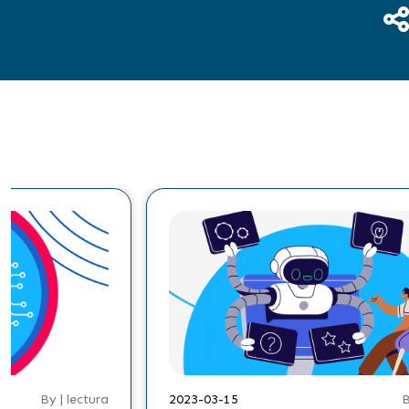
By | lectura
2023-03-15
B