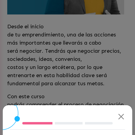
Desde el inicio
de tu emprendimiento, una de las acciones
más importantes que llevarás a cabo
será negociar. Tendrás que negociar precios,
sociedades, ideas, convenios,
costos y un largo etcétera, por lo que
entrenarte en esta habilidad clave será
fundamental para alcanzar tus metas.
Con este curso
podrás comprender el proceso de negociación
a cabalidad, identificando sus
elementos base, pero también conociendo
estrategias para llevarla a cabo de la