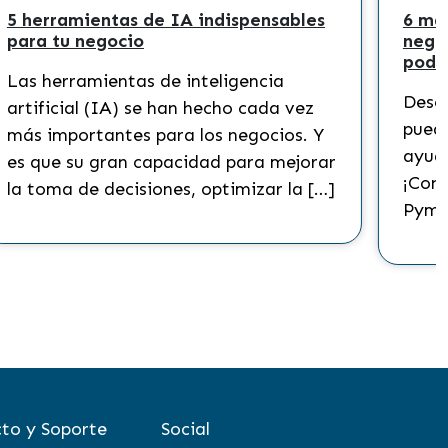
5 herramientas de IA indispensables
6 ma
para tu negocio
nego
podr
Las herramientas de inteligencia
Descu
artificial (IA) se han hecho cada vez
puede
más importantes para los negocios. Y
ayuda
es que su gran capacidad para mejorar
¡Cono
la toma de decisiones, optimizar la […]
Pyme
to y Soporte
Social