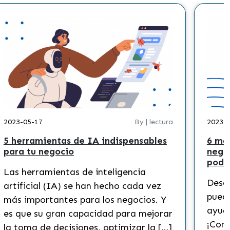
2023-05-17
By | lectura
2023-
5 herramientas de IA indispensables
6 ma
para tu negocio
nego
podr
Las herramientas de inteligencia
Descu
artificial (IA) se han hecho cada vez
puede
más importantes para los negocios. Y
ayuda
es que su gran capacidad para mejorar
¡Cono
la toma de decisiones, optimizar la […]