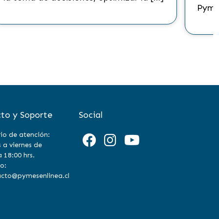
Pyme
to y Soporte
Social
io de atención:
 a viernes de
a 18:00 hrs.
o:
cto@pymesenlinea.cl