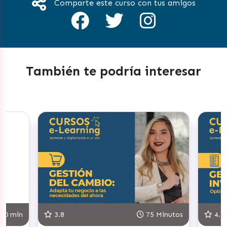
Comparte este curso con tus amigos
También te podría interesar
30 min
3.8
75 Minutos
4.8