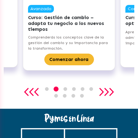
Avanzado
Com
Curso: Gestión de cambio –
Curso
adapta tu negocio a los nuevos
opti
tiempos
Aprend
Comprenderás los conceptos clave de la
admini
gestión del cambio y su importancia para
import
la transformación.
Comenzar ahora