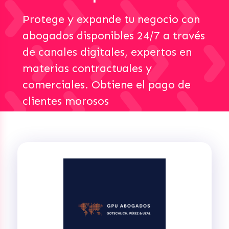
Protege y expande tu negocio con
abogados disponibles 24/7 a través
de canales digitales, expertos en
materias contractuales y
comerciales. Obtiene el pago de
clientes morosos