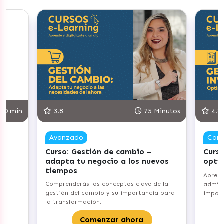
30 min
3.8
75 Minutos
4.8
Avanzado
Com
Curso: Gestión de cambio –
Curso
adapta tu negocio a los nuevos
opti
tiempos
Aprend
Comprenderás los conceptos clave de la
admini
gestión del cambio y su importancia para
import
la transformación.
Comenzar ahora