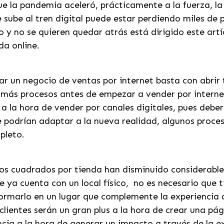
ue la pandemia aceleró, prácticamente a la fuerza, 
 sube al tren digital puede estar perdiendo miles de 
co y no se quieren quedar atrás está dirigido este art
da online.
r un negocio de ventas por internet basta con abrir
 más procesos antes de empezar a vender por internet
á a la hora de vender por canales digitales, pues deb
podrían adaptar a la nueva realidad, algunos proces
pleto.
os cuadrados por tienda han disminuido considerable
 ya cuenta con un local físico, no es necesario que t
sformarlo en un lugar que complemente la experiencia
s clientes serán un gran plus a la hora de crear una p
encia a la hora de generar un impacto a través de la 