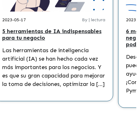
2023-05-17
By | lectura
2023-
5 herramientas de IA indispensables
6 ma
para tu negocio
nego
podr
Las herramientas de inteligencia
Descu
artificial (IA) se han hecho cada vez
puede
más importantes para los negocios. Y
ayuda
es que su gran capacidad para mejorar
¡Cono
la toma de decisiones, optimizar la […]
Pyme