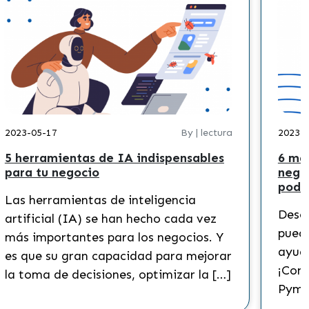
2023-05-17
By | lectura
2023-
5 herramientas de IA indispensables
6 ma
para tu negocio
nego
podr
Las herramientas de inteligencia
Descu
artificial (IA) se han hecho cada vez
puede
más importantes para los negocios. Y
ayuda
es que su gran capacidad para mejorar
¡Cono
la toma de decisiones, optimizar la […]
Pyme