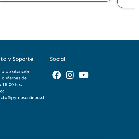
to y Soporte
Social
io de atención:
 a viernes de
a 18:00 hrs.
o:
cto@pymesenlinea.cl