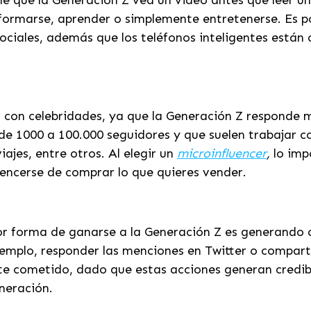
e que la Generación Z vea un video antes que leer un 
rmarse, aprender o simplemente entretenerse. Es por 
ociales, además que los teléfonos inteligentes están
 con celebridades, ya que la Generación Z responde m
e 1000 a 100.000 seguidores y que suelen trabajar co
jes, entre otros. Al elegir un
microinfluencer
,
lo imp
vencerse de comprar lo que quieres vender.
r forma de ganarse a la Generación Z es generando 
ejemplo, responder las menciones en Twitter o compart
e cometido, dado que estas acciones generan credibi
neración.