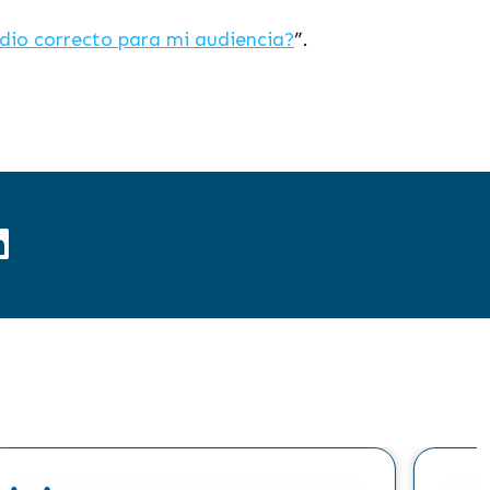
dio correcto para mi audiencia?
”.