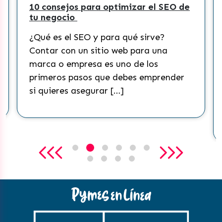
10 consejos para optimizar el SEO de
¿C
tu negocio
co
Ti
¿Qué es el SEO y para qué sirve?
¿Q
Contar con un sitio web para una
Ac
marca o empresa es uno de los
re
primeros pasos que debes emprender
mu
si quieres asegurar […]
co
qu