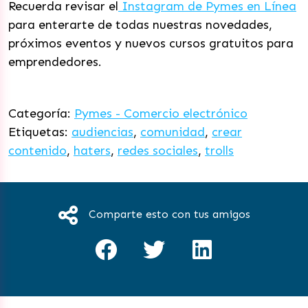
Recuerda revisar el
Instagram de Pymes en Línea
para enterarte de todas nuestras novedades,
próximos eventos y nuevos cursos gratuitos para
emprendedores.
Categoría:
Pymes - Comercio electrónico
Etiquetas:
audiencias
,
comunidad
,
crear
contenido
,
haters
,
redes sociales
,
trolls
Comparte esto con tus amigos